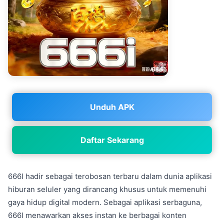
Unduh APK
Daftar Sekarang
666I hadir sebagai terobosan terbaru dalam dunia aplikasi
hiburan seluler yang dirancang khusus untuk memenuhi
gaya hidup digital modern. Sebagai aplikasi serbaguna,
666I menawarkan akses instan ke berbagai konten