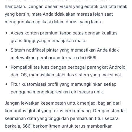
hambatan. Dengan desain visual yang estetik dan tata letak
yang bersih, mata Anda tidak akan merasa lelah saat
menggunakan aplikasi dalam durasi yang lama.
Akses konten premium tanpa batas dengan kualitas
grafis tinggi yang memanjakan mata.
Sistem notifikasi pintar yang memastikan Anda tidak
melewatkan pembaruan terbaru dari 666I.
Kompatibilitas luas dengan berbagai perangkat Android
dan iOS, memastikan stabilitas sistem yang maksimal.
Fitur kustomisasi profil yang memungkinkan setiap
pengguna mengekspresikan diri secara unik.
Jangan lewatkan kesempatan untuk menjadi bagian dari
komunitas global yang terus berkembang. Dengan standar
keamanan data yang tinggi dan pembaruan fitur secara
berkala, 666I berkomitmen untuk terus memberikan