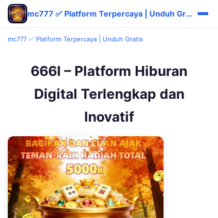
mc777 ✅ Platform Terpercaya | Unduh Gratis
mc777 ✅ Platform Terpercaya | Unduh Gratis
666I – Platform Hiburan
Digital Terlengkap dan
Inovatif