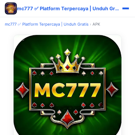
mc777 ✅ Platform Terpercaya | Unduh Gratis
mc777 ✅ Platform Terpercaya | Unduh Gratis
›
APK