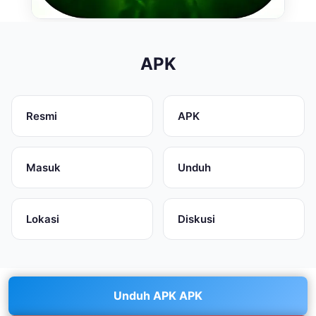
APK
Resmi
APK
Masuk
Unduh
Lokasi
Diskusi
Unduh APK APK