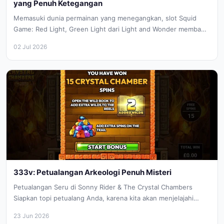
yang Penuh Ketegangan
Memasuki dunia permainan yang menegangkan, slot Squid
Game: Red Light, Green Light dari Light and Wonder membawa
nuansa drama Korea...
02 Jul 2026
333v: Petualangan Arkeologi Penuh Misteri
Petualangan Seru di Sonny Rider & The Crystal Chambers
Siapkan topi petualang Anda, karena kita akan menjelajahi
hutan Mesoamerika bersama...
23 Jun 2026