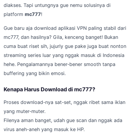
diakses. Tapi untungnya gue nemu solusinya di
platform
mc777
!
Gue baru aja download aplikasi VPN paling stabil dari
mc777, dan hasilnya? Gila, kenceng banget! Bukan
cuma buat riset sih, jujurly gue pake juga buat nonton
streaming series luar yang nggak masuk di Indonesia
hehe. Pengalamannya bener-bener smooth tanpa
buffering yang bikin emosi.
Kenapa Harus Download di mc777?
Proses download-nya sat-set, nggak ribet sama iklan
yang muter-muter.
Filenya aman banget, udah gue scan dan nggak ada
virus aneh-aneh yang masuk ke HP.