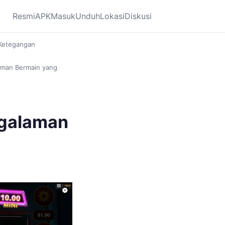
Resmi
APK
Masuk
Unduh
Lokasi
Diskusi
 Ketegangan
laman Bermain yang
ngalaman