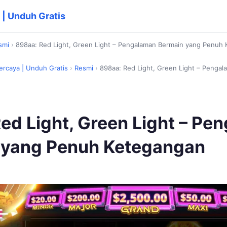
| Unduh Gratis
smi
›
898aa: Red Light, Green Light – Pengalaman Bermain yang Penuh
ercaya | Unduh Gratis
›
Resmi
›
898aa: Red Light, Green Light – Penga
ed Light, Green Light – Pe
 yang Penuh Ketegangan