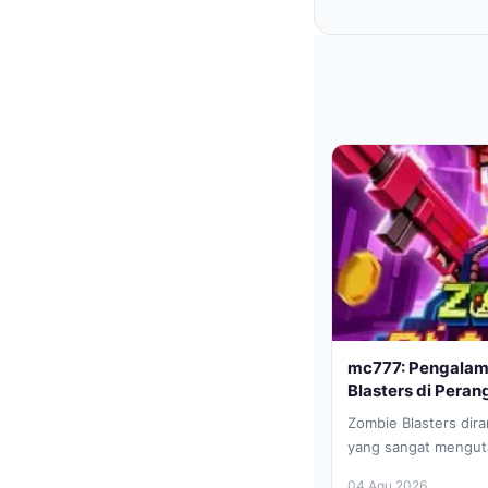
mc777: Pengalam
Blasters di Peran
Zombie Blasters dira
yang sangat mengut
ponsel, menjadikanny
04 Agu 2026