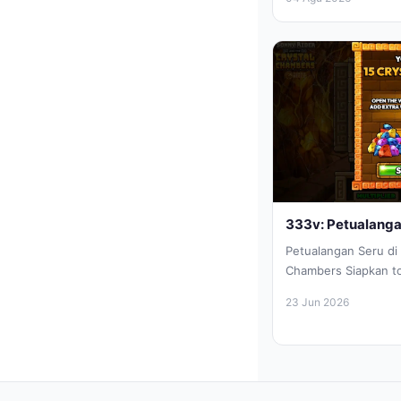
bagi pemain yang...
333v: Petualanga
Petualangan Seru di
Chambers Siapkan to
akan menjelajahi hu
23 Jun 2026