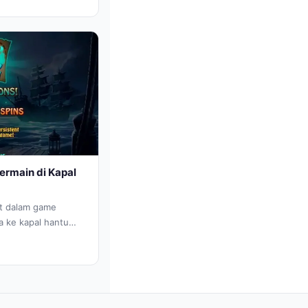
ermain di Kapal
t dalam game
 ke kapal hantu
t kerangka...