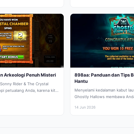
n Arkeologi Penuh Misteri
898aa: Panduan dan Tips B
Hantu
 Sonny Rider & The Crystal
Menyelami kedalaman kabut lau
pi petualang Anda, karena kita
Ghostly Hallows membawa Anda
tan Mesoamerika bersama...
yang terkutuk. Di sini, bajak lau
14 Jun 2026