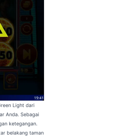
een Light dari
ar Anda. Sebagai
gan ketegangan.
latar belakang taman