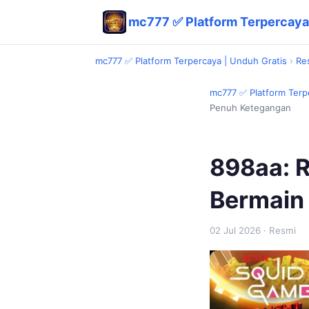
mc777 ✅ Platform Terpercaya 
mc777 ✅ Platform Terpercaya | Unduh Gratis
›
Re
mc777 ✅ Platform Terp
Penuh Ketegangan
898aa: R
Bermain
02 Jul 2026
· Resmi