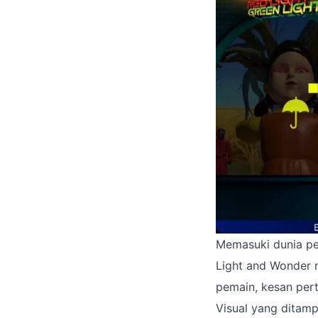
Memasuki dunia pe
Light and Wonder 
pemain, kesan per
Visual yang ditampi